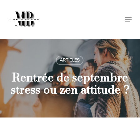
Skip
to
Menu
Close
main
Menu
content
ARTICLES
Rentrée de septembre
stress ou zen attitude ?