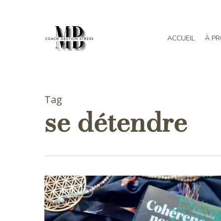
Skip
to
main
ACCUEIL
À P
content
Tag
se détendre
Cohérence
ARTICLES
nomade