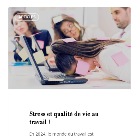
Stress
ARTICLES
et
qualité
de
vie
au
travail
!
Stress et qualité de vie au
travail !
En 2024, le monde du travail est