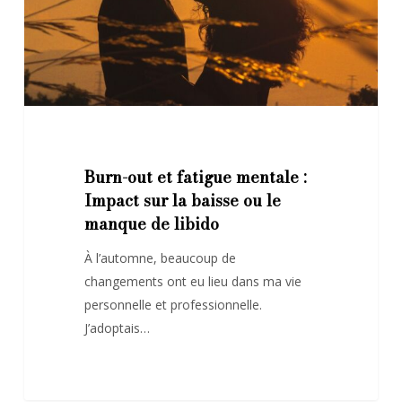
Impact
sur
la
baisse
ou
le
manque
Burn-out et fatigue mentale :
de
Impact sur la baisse ou le
libido
manque de libido
À l’automne, beaucoup de
changements ont eu lieu dans ma vie
personnelle et professionnelle.
J’adoptais…