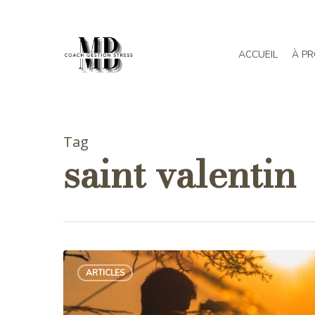
Skip
to
main
ACCUEIL
À P
content
Tag
saint valentin
Initiations
ARTICLES
aux
massages
tantriques